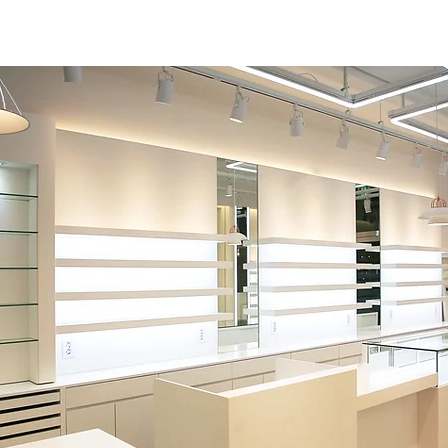
간
주거공간
인테리어제안
문의
찾아오는길
More