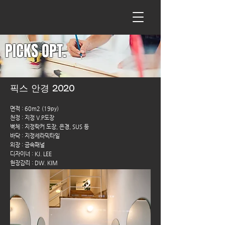
PICKS OPT.
픽스 안경 2020
면적 : 60m2 (19py)
천정 : 지정 V.P도장
벽체 : 지정락커 도장,
은경, SUS 등
바닥 : 지정세라믹타일
외장 : 금속패널
디자이너 : KJ. LEE
현장감리 : DW. KIM